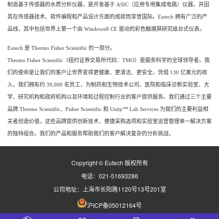
制造基于传感器的水质分析仪器，是开发基于 ASIC（应用专用集成电路）仪器，并因
其在传感器技术、软件编程和产品设计方面的成就而享誉国际。
Eutech 拥有广泛的产
品线，其中包括世界上第一个由 Windows® CE 驱动的彩色触摸屏研究级台式仪表。
Eutech 是 Thermo Fisher Scientific 的一部分。
Thermo Fisher Scientific
（纽约证券交易所代码：TMO）是服务科学的全球领导者。
我
们的使命是让我们的客户让世界变得更健康、更清洁、更安全。
凭借 130 亿美元的收
入，我们拥有约 39,000 名员工，为制药和生物技术公司、医院和临床诊断实验室、大
学、研究机构和政府机构以及环境和过程控制行业的客户提供服务。
我们通过三个主要
品牌 Thermo Scientific、Fisher Scientific 和 Unity™ Lab Services 为我们的主要利益相
关者创造价值，这些品牌提供创新技术、便捷采购选项和实验室运营管理单一解决方案
的独特组合。
我们的产品和服务帮助我们的客户解决复杂的分析挑战，
Copyright © Eutech 版权所有
电话：021-51693286
公司地址：上海市长阳路1120号13号201室
沪ICP备05012164号